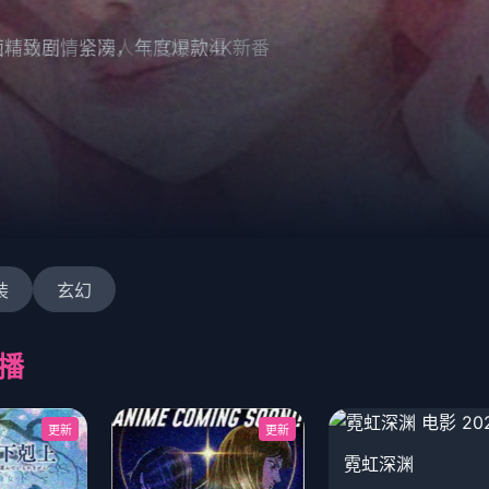
斗场面，全网人气TOP动漫
装
玄幻
播
更新
更新
霓虹深渊