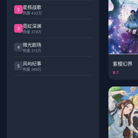
星核战歌
2
热度 432万
霓虹深渊
3
热度 378万
微光剧场
4
热度 315万
风屿纪事
紫樱幻界
5
热度 269万
9.7