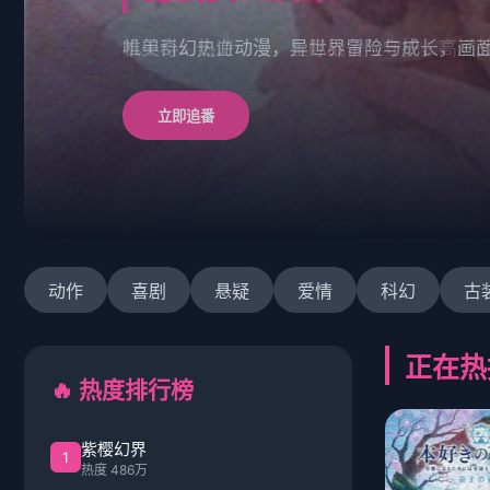
机甲科幻史诗动漫，星际战争与守护，高燃战
立即追番
动作
喜剧
悬疑
爱情
科幻
古
正在热
🔥 热度排行榜
紫樱幻界
1
热度 486万