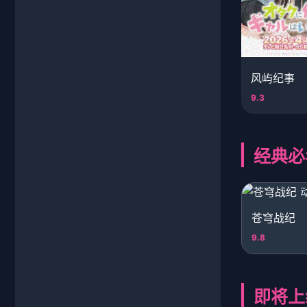
风屿纪事
9.3
经典必
苍穹战纪
9.8
即将上