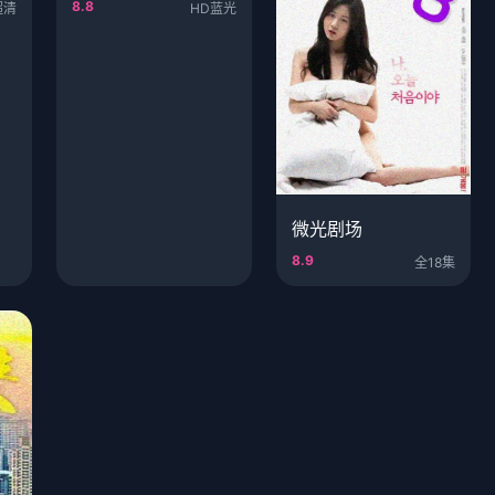
8.8
超清
HD蓝光
微光剧场
8.9
全18集