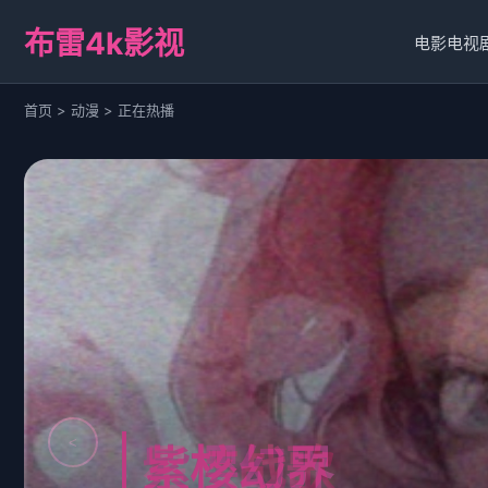
布雷4k影视
电影
电视
首页 > 动漫 > 正在热播
<
星核战歌