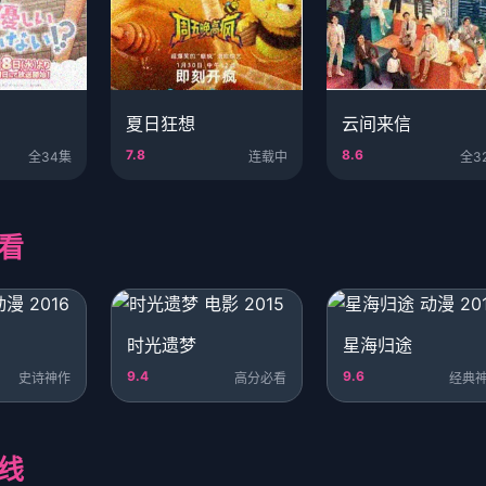
夏日狂想
云间来信
7.8
8.6
全34集
连载中
全3
看
时光遗梦
星海归途
9.4
9.6
史诗神作
高分必看
经典
线